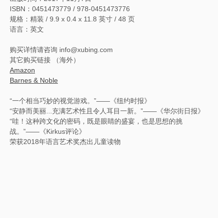
ISBN
：
0451473779 /
978-0451473776
规格：
精装 /
9.9 x 0.4 x 11.8 英寸 /
48 页
语言：英文
购买详情请咨询 info@xubing.com
其它购买链接 （海外）
Amazon
Barnes & Noble
“一个相当巧妙的视觉游戏。”——《纽约时报》
“安静而美丽...充满艺术性且令人耳目一新。”——《华尔街日报》
“哇！这种跨文化的密码，既是眼睛的盛宴，也是思想的挑
战。”——《Kirkus评论》
荣获2018年语言艺术奖杰出儿童读物