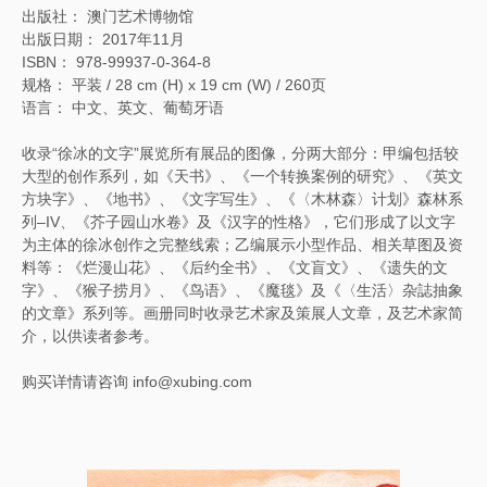
出版社： 澳门艺术博物馆
出版日期： 2017年11月
ISBN： 978-99937-0-364-8
规格： 平装 / 28 cm (H) x 19 cm (W) / 260页
语言： 中文、英文、葡萄牙语
收录“徐冰的文字”展览所有展品的图像，分两大部分：甲编包括较
大型的创作系列，如《天书》、《一个转换案例的研究》、《英文
方块字》、《地书》、《文字写生》、《〈木林森〉计划》森林系
列–IV、《芥子园山水卷》及《汉字的性格》，它们形成了以文字
为主体的徐冰创作之完整线索；乙编展示小型作品、相关草图及资
料等：《烂漫山花》、《后约全书》、《文盲文》、《遗失的文
字》、《猴子捞月》、《鸟语》、《魔毯》及《〈生活〉杂誌抽象
的文章》系列等。画册同时收录艺术家及策展人文章，及艺术家简
介，以供读者参考。
购买详情请咨询 info@xubing.com