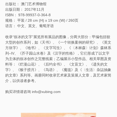
出版社： 澳门艺术博物馆
出版日期： 2017年11月
ISBN： 978-99937-0-364-8
规格： 平装 / 28 cm (H) x 19 cm (W) / 260页
语言： 中文、英文、葡萄牙语
收录“徐冰的文字”展览所有展品的图像，分两大部分：甲编包括较
大型的创作系列，如《天书》、《一个转换案例的研究》、《英文
方块字》、《地书》、《文字写生》、《〈木林森〉计划》森林系
列–IV、《芥子园山水卷》及《汉字的性格》，它们形成了以文字
为主体的徐冰创作之完整线索；乙编展示小型作品、相关草图及资
料等：《烂漫山花》、《后约全书》、《文盲文》、《遗失的文
字》、《猴子捞月》、《鸟语》、《魔毯》及《〈生活〉杂誌抽象
的文章》系列等。画册同时收录艺术家及策展人文章，及艺术家简
介，以供读者参考。
购买详情请咨询 info@xubing.com