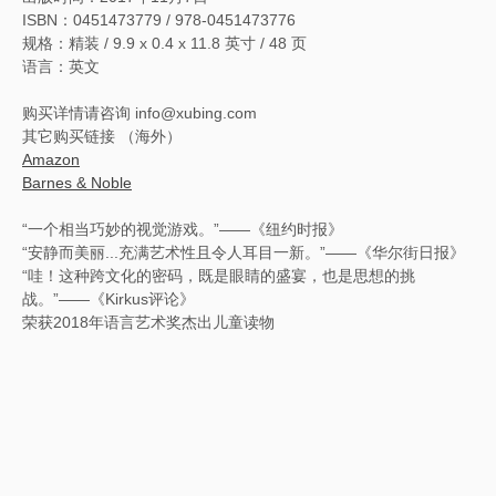
ISBN
：
0451473779 /
978-0451473776
规格：
精装 /
9.9 x 0.4 x 11.8 英寸 /
48 页
语言：英文
购买详情请咨询 info@xubing.com
其它购买链接 （海外）
Amazon
Barnes & Noble
“一个相当巧妙的视觉游戏。”——《纽约时报》
“安静而美丽...充满艺术性且令人耳目一新。”——《华尔街日报》
“哇！这种跨文化的密码，既是眼睛的盛宴，也是思想的挑
战。”——《Kirkus评论》
荣获2018年语言艺术奖杰出儿童读物