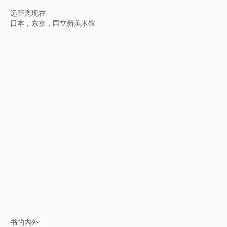
水墨文章——“溪山清远”的当代逻辑：当代水墨演讲系列展
中国，武汉美术馆