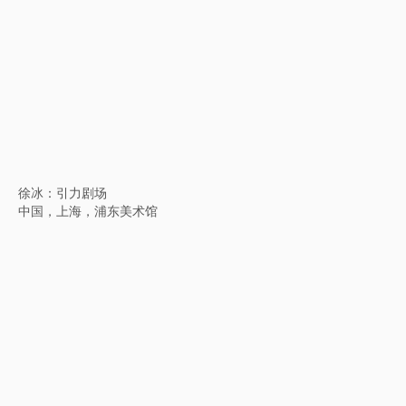
身体·宇宙：共同生活的艺术
中国，长沙，谢子龙影像艺术馆