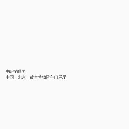
大地史诗--中国大运河主题艺术展
中国，杭州，浙江美术馆