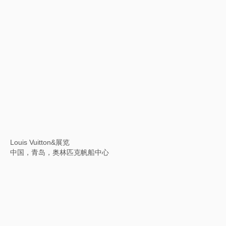
集成--中国当代艺术名家版画展
中国，苏州，金鸡湖美术馆