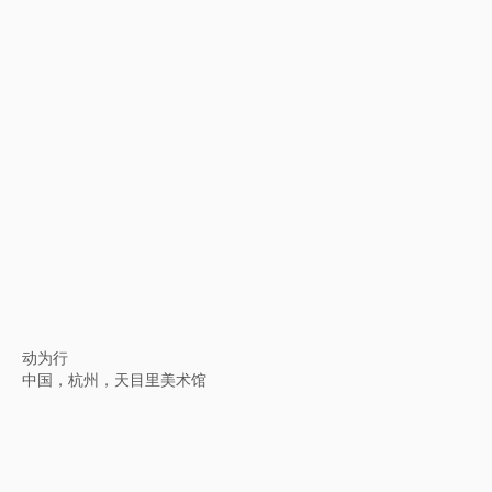
日本，东京，国立新美术馆
书的内外
中国，北京方所