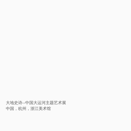
韩国国立世界文字博物馆开馆展
韩国，仁川，国立世界文字博物馆
艺以通衢--2022武汉双年展
中国，武汉，武汉美术馆