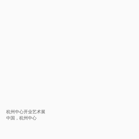
中国新加坡当代艺术三十年
中国，苏州现代美术馆
远距离现在