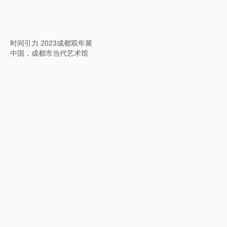
白洞：甲骨文的奥秘与当代感知
中国，北京，798艺术广场