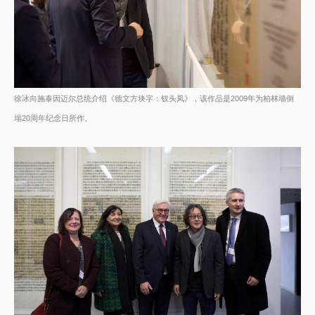
徐冰向施泰因迈尔总统介绍《德文方块字：钗头凤》，该作品是2009年为柏林墙倒
塌20周年纪念日所作。