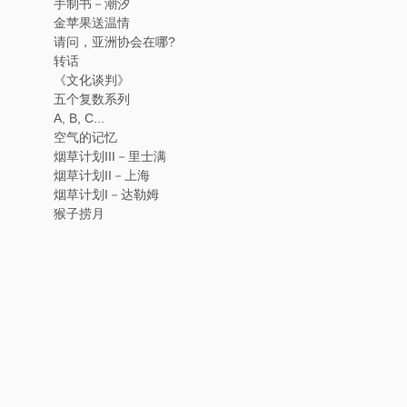
手制书－潮汐
金苹果送温情
请问，亚洲协会在哪?
转话
《文化谈判》
五个复数系列
A, B, C...
空气的记忆
烟草计划III－里士满
烟草计划II－上海
烟草计划I－达勒姆
猴子捞月