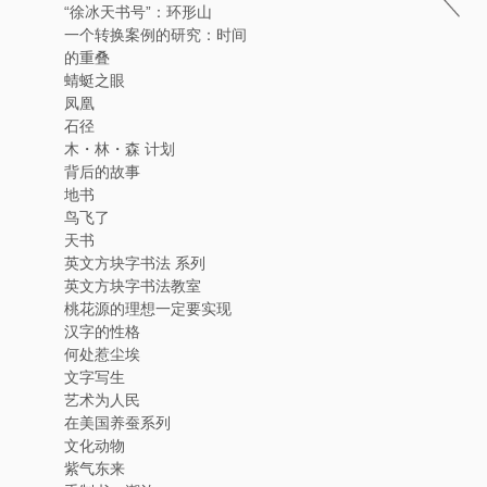
“徐冰天书号”：环形山
一个转换案例的研究：时间
的重叠
蜻蜓之眼
凤凰
石径
木・林・森 计划
背后的故事
地书
鸟飞了
天书
英文方块字书法 系列
英文方块字书法教室
桃花源的理想一定要实现
汉字的性格
何处惹尘埃
文字写生
艺术为人民
在美国养蚕系列
文化动物
紫气东来