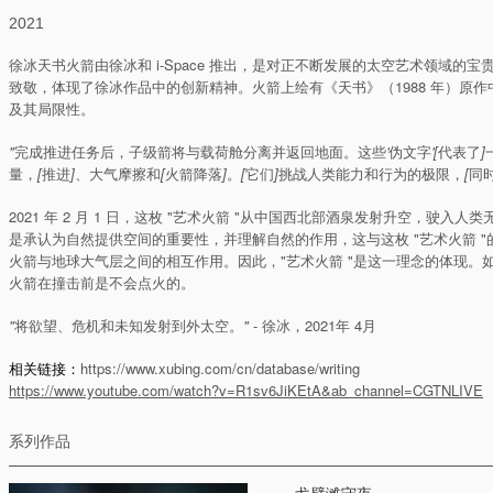
2021
徐冰天书火箭由徐冰和 i-Space 推出，是对正不断发展的太空艺术领域的宝
致敬，体现了徐冰作品中的创新精神。火箭上绘有《天书》（1988 年）原
及其局限性。
"
完成推进任务后，子级箭将与载荷舱分离并返回地面。这些
'
伪文字
'[
代表了
]
量，
[
推进
]
、大气摩擦和
[
火箭降落
]
。
[
它们
]
挑战人类能力和行为的极限，
[
同
2021 年 2 月 1 日，这枚 "艺术火箭 "从中国西北部酒泉发射升空，
是承认为自然提供空间的重要性，并理解自然的作用，这与这枚 "艺术火箭 
火箭与地球大气层之间的相互作用。因此，"艺术火箭 "是这一理念的体现
火箭在撞击前是不会点火的。
"
将欲望、危机和未知发射到外太空。
"
- 徐冰，2021年 4月
相关链接：
https://www.xubing.com/cn/database/writing
https://www.youtube.com/watch?v=R1sv6JiKEtA&ab_channel=CGTNLIVE
系列作品