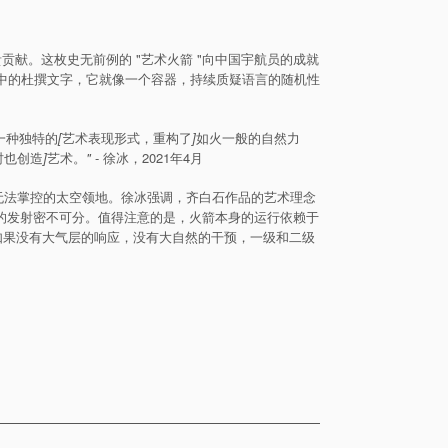
贵贡献。这枚史无前例的 "艺术火箭 "向中国宇航员的成就
作中的杜撰文字，它就像一个容器，持续质疑语言的随机性
一种独特的
[
艺术表现形式，重构了
]
如火一般的自然力
时也创造
]
艺术。
"
- 徐冰，2021年4月
驶入人类无法掌控的太空领地。徐冰强调，齐白石作品的艺术理念
"的发射密不可分。值得注意的是，火箭本身的运行依赖于
。如果没有大气层的响应，没有大自然的干预，一级和二级