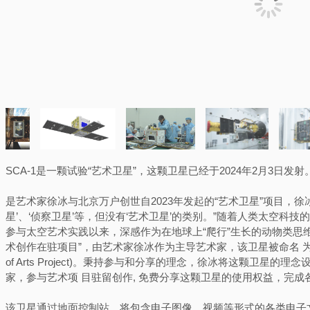
SCA-1是一颗试验“艺术卫星”，这颗卫星已经于2024年2月3日发射
是艺术家徐冰与北京万户创世自2023年发起的“艺术卫星”项目，徐冰
星’、‘侦察卫星’等，但没有‘艺术卫星’的类别。”随着人类太空科
参与太空艺术实践以来，深感作为在地球上“爬行”生长的动物类思维
术创作在驻项目”，由艺术家徐冰作为主导艺术家，该卫星被命名 为“SCA-1 号”卫星(Th
of Arts Project)。秉持参与和分享的理念，徐冰将这颗卫星
家，参与艺术项 目驻留创作, 免费分享这颗卫星的使用权益，完
该卫星通过地面控制站，将包含电子图像、视频等形式的各类电子