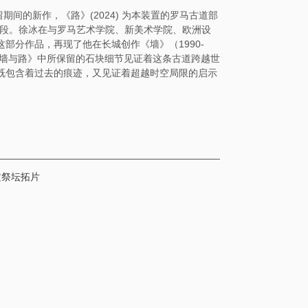
）驻留期间的新作，《路》(2024) 为本装置的罗马古道部
）的一段。徐冰在与罗马艺术学院、新美术学院、欧洲设
部分作品，再现了他在长城创作《墙》（1990-
《墙与路》中所保留的石块细节见证着这条古道跨越世
既包含着过去的痕迹，又见证着超越时空局限的启示
文祭坛拓片