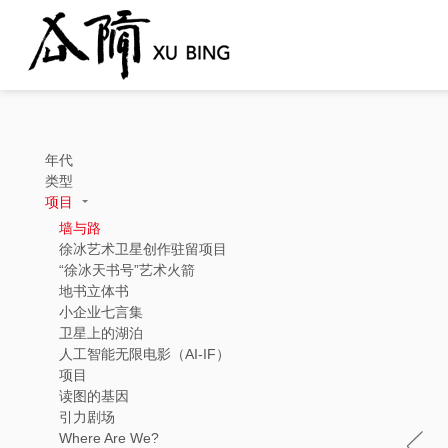
年代
类型
项目
墙与路
徐冰艺术卫星创作驻留项目
“徐冰天书号”艺术火箭
地书立体书
小企业七言集
卫星上的湖泊
人工智能无限电影（AI-IF）
项目
读图的基因
引力剧场
Where Are We?