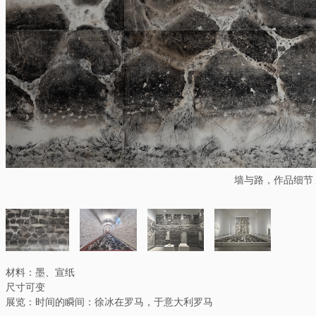
墙与路，作品细节
材料：墨、宣纸
尺寸可变
展览：时间的瞬间：徐冰在罗马，于意大利罗马