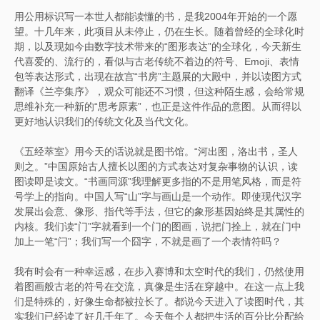
用公用标识写一本世人都能读懂的书，是我2004年开始的一个愿
望。十几年来，此项目从未停止，仍在生长。随着曾经的全球化时
期，以及现如今由数字技术带来的“图形表达”的全球化，今天新生
代喜爱的、流行的，看似与古老传统不着边的符号、Emoji、表情
包等表达形式，出现在故宫“书房”主题展的大殿中，并以读图方式
翻译《兰亭集序》，观众可能还不习惯，但这种陌生感，会给常规
思维补充一种新的“思考原素”，也正是这件作品的意图。从而得以
更好地认识我们的传统文化及当代文化。
《五经萃室》用今天的话说就是图书馆。“河出图，洛出书，圣人
则之。”中国原始古人擅长以图的方式表达对复杂事物的认识，读
图读即是读文。“书画同源”我理解更多指的不是用笔风格，而是符
号学上的指向。中国人写“山”字与画山是一个动作。即使现代汉字
发展出会意、像形、指代等手法，但它的象形基因始终是其属性的
内核。我们读“门”字就看到一个门的图画，说把门拴上，就在门中
加上一笔“闩”；我们写一个囧字，不就是画了一个表情符吗？
我有时会有一种幸运感，在步入赛博和太空时代的我们，仍然使用
着图画般古老的符号在交流，真像是生活在穿越中。在这一点上我
们是特殊的，好像生命都被拉长了。都说今天进入了读图时代，其
实我们已经读了好几千年了。今天每个人都把生活的百分比分配给