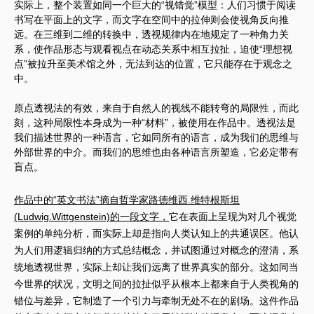
实际上，整个装置如同一个巨大的“视错觉”模型：人们习惯于阅读
书写在平面上的文字，而文字在空间中的拉伸则会使视角反向推
远。在三维到二维的转换中，透视规律内在地规定了一种角力关
系，使作品形态与观看视点在动态关系中相互拉扯，迫使“理想视
点”被拉升至美术馆之外，无法到达的位置，它只能存在于观念之
中。
原点透视法的有效，来自于自然人的视线不能转弯的局限性，而此
刻，这种局限性本身成为一种“材料”，被使用在作品中。透视法是
我们描述世界的一种语言，它如同所有的语言，成为我们的思维与
外部世界的中介。而我们的思维也由各种语言所塑造，它必定带有
盲点。
作品中的“英文书法”摘自哲学家路德维西.维特根斯坦
(Ludwig.Wittgenstein)的一段文字，
它在表面上呈现为对几个视觉
案例的单纯分析，而实际上却是指向人类认知上的共通误区。他认
为人们用逻辑归纳的方式总结概念，并试图通过对概念的澄清，系
统地透视世界，实际上却让我们远离了世界真实的部分。这如同当
今世界的状况，文明之间的拉扯似乎从根本上都来自于人类视角的
错位与差异，它制造了一个引力与牵制无处不在的剧场。这件作品