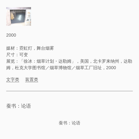
2000
媒材：霓虹灯，舞台烟雾
尺寸：可变
展览：「徐冰：烟草计划・达勒姆」，美国，北卡罗来纳州，达勒
姆，杜克大学图书馆／烟草博物馆／烟草工厂旧址，2000
文字类
装置类
蚕书：论语
蚕书：论语