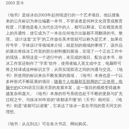
2003 至今
《地书》是徐冰自2003年起持续进行的一个艺术项目。他以搜集
来的公共标识为单位编纂一本书，不管读者是何种文化背景或教育
程度，只要他是卷入当代生活中的人，都可以释读。它在视觉表意
上的共通性，使它成为了一本在任何地方出版都不用翻译的书。整
理,、设计这套“文字”的工作放在美术馆就可以称为是艺术，如果在
符号学，字体设计等领域来介绍，就是别的领域的事情了。该作品
的展出将徐冰工作室的部分材料搬到展场，呈现了一个正在工作中
的现场，表明这是一个进行中的，未完成的项目。配合这本书，徐
冰工作室还制作了“字库”软件，使用者输入英文或中文，电脑即可
将之转译成这种标识文字，从而实现双语之间的沟通与交流。《地
书》所使用的标识来自不断发展的领域，《地书》本身也是一个以
多种形式不断延展的项目；
随着个人电脑和互联网的广泛使用，电
脑中的
ICON语言日新月异的发展丰富，这一项目的规模变得越来
越复杂和庞大。《地书》本身的符号系统也处于不断的更新与扩充
过程之中。与徐冰30年前的“谁都读不懂”的《天书》相对应，《地
书》则是“谁都可以读懂”，它表达了徐冰一直在寻找的普天同文的
理想。
《地书：从点到点》可在各大书店、网站购买。