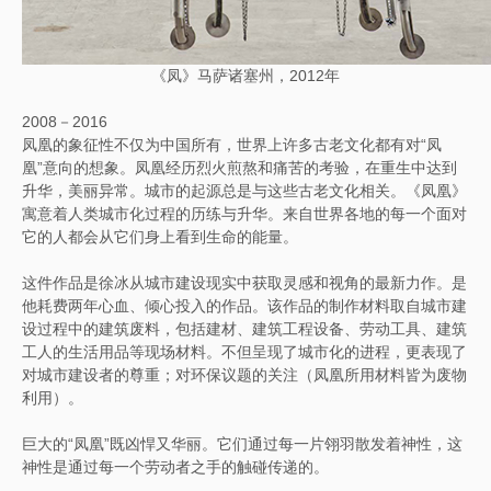
《凤》马萨诸塞州，2012年
2008－2016
凤凰的象征性不仅为中国所有，世界上许多古老文化都有对“凤
凰”意向的想象。凤凰经历烈火煎熬和痛苦的考验，在重生中达到
升华，美丽异常。城市的起源总是与这些古老文化相关。《凤凰》
寓意着人类城市化过程的历练与升华。来自世界各地的每一个面对
它的人都会从它们身上看到生命的能量。
这件作品是徐冰从城市建设现实中获取灵感和视角的最新力作。是
他耗费两年心血、倾心投入的作品。该作品的制作材料取自城市建
设过程中的建筑废料，包括建材、建筑工程设备、劳动工具、建筑
工人的生活用品等现场材料。不但呈现了城市化的进程，更表现了
对城市建设者的尊重；对环保议题的关注（凤凰所用材料皆为废物
利用）。
巨大的“凤凰”既凶悍又华丽。它们通过每一片翎羽散发着神性，这
神性是通过每一个劳动者之手的触碰传递的。