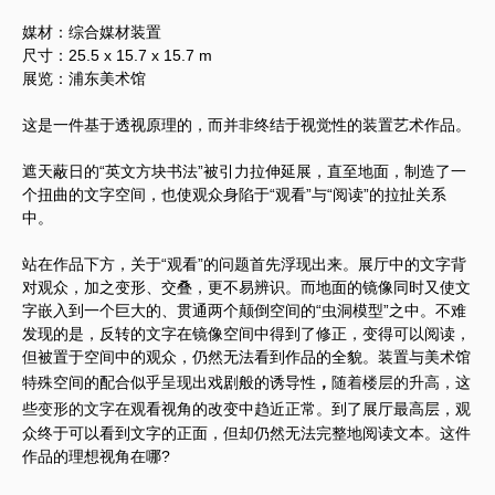
媒材：综合媒材装置
尺寸：25.5 x 15.7 x 15.7 m
展览：浦东美术馆
这是一件基于透视原理的，而并非终结于视觉性的装置艺术作品。
遮天蔽日的“英文方块书法”被引力拉伸延展，直至地面，制造了一
个扭曲的文字空间，也使观众身陷于“观看”与“阅读”的拉扯关系
中。
站在作品下方，关于“观看”的问题首先浮现出来。展厅中的文字背
对观众，加之变形、交叠，更不易辨识。而地面的镜像同时又使文
字嵌入到一个巨大的、贯通两个颠倒空间的“虫洞模型”之中。不难
发现的是，反转的文字在镜像空间中得到了修正，变得可以阅读，
但被置于空间中的观众，仍然无法看到作品的全貌。装置与美术馆
特殊空间的配合似乎呈现出戏剧般的诱导性
，
随着楼层的升高，
这
些
变形的文字在
观看视角的改变中趋近正常。到了展厅最高层，观
众终于可以看到文字的正面，但却仍然无法完整地阅读文本。这件
作品的理想视角在哪?