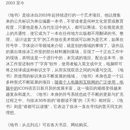
2003 至今
《地书》是徐冰自2003年起持续进行的一个艺术项目。他以搜集
来的公共标识为单位编纂一本书，不管读者是何种文化背景或教育
程度，只要他是卷入当代生活中的人，都可以释读。它在视觉表意
上的共通性，使它成为了一本在任何地方出版都不用翻译的书。整
理,、设计这套“文字”的工作放在美术馆就可以称为是艺术，如果在
符号学，字体设计等领域来介绍，就是别的领域的事情了。该作品
的展出将徐冰工作室的部分材料搬到展场，呈现了一个正在工作中
的现场，表明这是一个进行中的，未完成的项目。配合这本书，徐
冰工作室还制作了“字库”软件，使用者输入英文或中文，电脑即可
将之转译成这种标识文字，从而实现双语之间的沟通与交流。《地
书》所使用的标识来自不断发展的领域，《地书》本身也是一个以
多种形式不断延展的项目；
随着个人电脑和互联网的广泛使用，电
脑中的
ICON语言日新月异的发展丰富，这一项目的规模变得越来
越复杂和庞大。《地书》本身的符号系统也处于不断的更新与扩充
过程之中。与徐冰30年前的“谁都读不懂”的《天书》相对应，《地
书》则是“谁都可以读懂”，它表达了徐冰一直在寻找的普天同文的
理想。
《地书：从点到点》可在各大书店、网站购买。