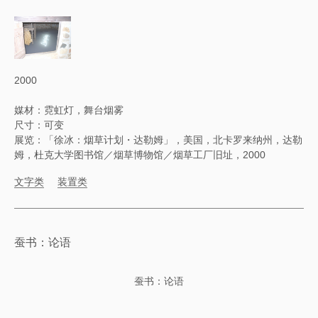
2000
媒材：霓虹灯，舞台烟雾
尺寸：可变
展览：「徐冰：烟草计划・达勒姆」，美国，北卡罗来纳州，达勒
姆，杜克大学图书馆／烟草博物馆／烟草工厂旧址，2000
文字类
装置类
蚕书：论语
蚕书：论语