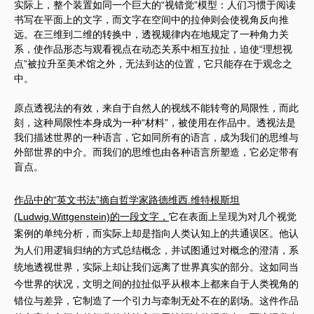
实际上，整个装置如同一个巨大的“视错觉”模型：人们习惯于阅读
书写在平面上的文字，而文字在空间中的拉伸则会使视角反向推
远。在三维到二维的转换中，透视规律内在地规定了一种角力关
系，使作品形态与观看视点在动态关系中相互拉扯，迫使“理想视
点”被拉升至美术馆之外，无法到达的位置，它只能存在于观念之
中。
原点透视法的有效，来自于自然人的视线不能转弯的局限性，而此
刻，这种局限性本身成为一种“材料”，被使用在作品中。透视法是
我们描述世界的一种语言，它如同所有的语言，成为我们的思维与
外部世界的中介。而我们的思维也由各种语言所塑造，它必定带有
盲点。
作品中的“英文书法”摘自哲学家路德维西.维特根斯坦
(Ludwig.Wittgenstein)的一段文字，
它在表面上呈现为对几个视觉
案例的单纯分析，而实际上却是指向人类认知上的共通误区。他认
为人们用逻辑归纳的方式总结概念，并试图通过对概念的澄清，系
统地透视世界，实际上却让我们远离了世界真实的部分。这如同当
今世界的状况，文明之间的拉扯似乎从根本上都来自于人类视角的
错位与差异，它制造了一个引力与牵制无处不在的剧场。这件作品