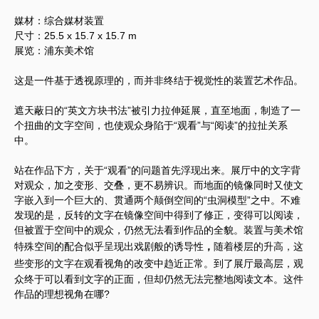
媒材：综合媒材装置
尺寸：25.5 x 15.7 x 15.7 m
展览：浦东美术馆
这是一件基于透视原理的，而并非终结于视觉性的装置艺术作品。
遮天蔽日的“英文方块书法”被引力拉伸延展，直至地面，制造了一
个扭曲的文字空间，也使观众身陷于“观看”与“阅读”的拉扯关系
中。
站在作品下方，关于“观看”的问题首先浮现出来。展厅中的文字背
对观众，加之变形、交叠，更不易辨识。而地面的镜像同时又使文
字嵌入到一个巨大的、贯通两个颠倒空间的“虫洞模型”之中。不难
发现的是，反转的文字在镜像空间中得到了修正，变得可以阅读，
但被置于空间中的观众，仍然无法看到作品的全貌。装置与美术馆
特殊空间的配合似乎呈现出戏剧般的诱导性
，
随着楼层的升高，
这
些
变形的文字在
观看视角的改变中趋近正常。到了展厅最高层，观
众终于可以看到文字的正面，但却仍然无法完整地阅读文本。这件
作品的理想视角在哪?