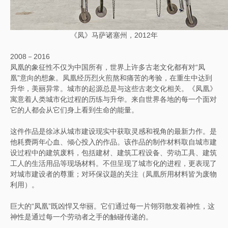
《凤》马萨诸塞州，2012年
2008－2016
凤凰的象征性不仅为中国所有，世界上许多古老文化都有对“凤
凰”意向的想象。凤凰经历烈火煎熬和痛苦的考验，在重生中达到
升华，美丽异常。城市的起源总是与这些古老文化相关。《凤凰》
寓意着人类城市化过程的历练与升华。来自世界各地的每一个面对
它的人都会从它们身上看到生命的能量。
这件作品是徐冰从城市建设现实中获取灵感和视角的最新力作。是
他耗费两年心血、倾心投入的作品。该作品的制作材料取自城市建
设过程中的建筑废料，包括建材、建筑工程设备、劳动工具、建筑
工人的生活用品等现场材料。不但呈现了城市化的进程，更表现了
对城市建设者的尊重；对环保议题的关注（凤凰所用材料皆为废物
利用）。
巨大的“凤凰”既凶悍又华丽。它们通过每一片翎羽散发着神性，这
神性是通过每一个劳动者之手的触碰传递的。