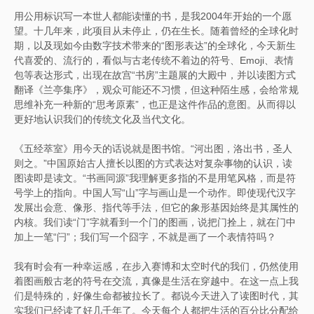
用公用标识写一本世人都能读懂的书，是我2004年开始的一个愿
望。十几年来，此项目从未停止，仍在生长。随着曾经的全球化时
期，以及现如今由数字技术带来的“图形表达”的全球化，今天新生
代喜爱的、流行的，看似与古老传统不着边的符号、Emoji、表情
包等表达形式，出现在故宫“书房”主题展的大殿中，并以读图方式
翻译《兰亭集序》，观众可能还不习惯，但这种陌生感，会给常规
思维补充一种新的“思考原素”，也正是这件作品的意图。从而得以
更好地认识我们的传统文化及当代文化。
《五经萃室》用今天的话说就是图书馆。“河出图，洛出书，圣人
则之。”中国原始古人擅长以图的方式表达对复杂事物的认识，读
图读即是读文。“书画同源”我理解更多指的不是用笔风格，而是符
号学上的指向。中国人写“山”字与画山是一个动作。即使现代汉字
发展出会意、像形、指代等手法，但它的象形基因始终是其属性的
内核。我们读“门”字就看到一个门的图画，说把门拴上，就在门中
加上一笔“闩”；我们写一个囧字，不就是画了一个表情符吗？
我有时会有一种幸运感，在步入赛博和太空时代的我们，仍然使用
着图画般古老的符号在交流，真像是生活在穿越中。在这一点上我
们是特殊的，好像生命都被拉长了。都说今天进入了读图时代，其
实我们已经读了好几千年了。今天每个人都把生活的百分比分配给